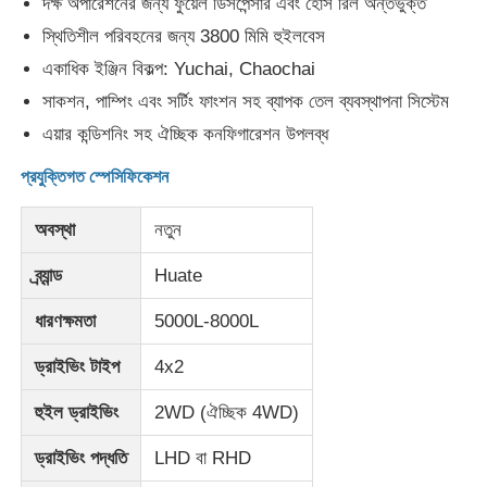
দক্ষ অপারেশনের জন্য ফুয়েল ডিসপেন্সার এবং হোস রিল অন্তর্ভুক্ত
স্থিতিশীল পরিবহনের জন্য 3800 মিমি হুইলবেস
জ্বালানী তেল ট্যাঙ্কার ট্রাক
একাধিক ইঞ্জিন বিকল্প: Yuchai, Chaochai
সাকশন, পাম্পিং এবং সর্টিং ফাংশন সহ ব্যাপক তেল ব্যবস্থাপনা সিস্টেম
আইএসও ট্যাঙ্ক কনটেইনার
এয়ার কন্ডিশনিং সহ ঐচ্ছিক কনফিগারেশন উপলব্ধ
প্রযুক্তিগত স্পেসিফিকেশন
স্যানিটেশন ক্লিনিং ট্রাক
অবস্থা
নতুন
রেফ্রিজারেটেড বক্স ট্রাক
ব্র্যান্ড
Huate
ধারণক্ষমতা
5000L-8000L
হুক আর্ম আবর্জনা ট্রাক
ড্রাইভিং টাইপ
4x2
বিশেষ যানবাহনের যন্ত্রাংশ
হুইল ড্রাইভিং
2WD (ঐচ্ছিক 4WD)
ড্রাইভিং পদ্ধতি
LHD বা RHD
স্যানিটেশন ইলেকট্রিক ট্রাইসাইকেল