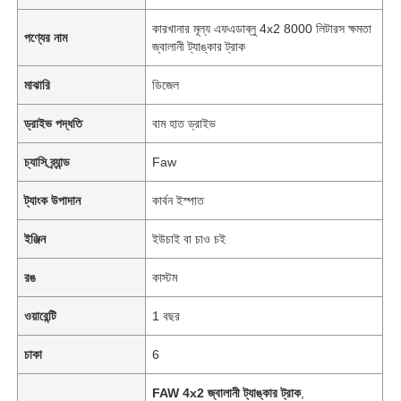
কারখানার মূল্য এফএডাব্লু 4x2 8000 লিটারস ক্ষমতা
পণ্যের নাম
জ্বালানী ট্যাঙ্কার ট্রাক
মাঝারি
ডিজেল
ড্রাইভ পদ্ধতি
বাম হাত ড্রাইভ
চ্যাসি ব্র্যান্ড
Faw
ট্যাংক উপাদান
কার্বন ইস্পাত
ইঞ্জিন
ইউচাই বা চাও চই
রঙ
কাস্টম
বাড়ি
ওয়ারেন্টি
1 বছর
পণ্য
চাকা
6
FAW 4x2 জ্বালানী ট্যাঙ্কার ট্রাক
,
আমাদের সম্পর্কে