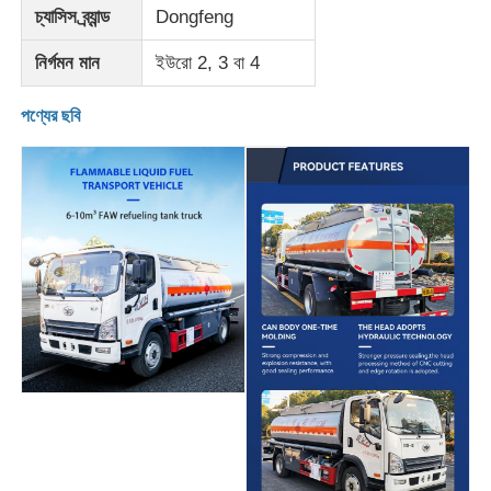
চ্যাসিস ব্র্যান্ড
Dongfeng
কার্গো ট্রাক
নির্গমন মান
ইউরো 2, 3 বা 4
পণ্যের ছবি