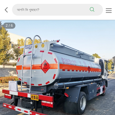
2
/
6