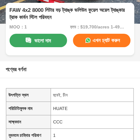
FAW 4x2 8000 লিটার বড় ট্যাঙ্ক ভলিউম ফুয়েল অয়েল ট্যাঙ্কার
ট্রাক কার্বন স্টিল পরিবহন
MOQ：1
মূল্য：$19,700/acres 1-49 acres
এখন চ্যাট করুন
ভালো দাম
পণ্যের বর্ণনা
উৎপত্তি স্থল
হুবেই, চীন
পরিচিতিমুলক নাম
HUATE
সাক্ষ্যদান
CCC
ন্যূনতম চাহিদার পরিমাণ
1