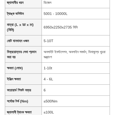
জ্বালানীর ধরন
ডিজেল
ট্যাঙ্ক ভলিউম
5001 - 10000L
মাত্রা (L x W x H)
6950x2250x2735 মিমি
(মিমি)
মোট যানবাহন ওজন
5-10T
বিক্রয়োত্তর সেবা প্রদান
অনসাইট ইনস্টলেশন, অনলাইন সমর্থন, বিনামূল্যে খুচরা
করা হয়
যন্ত্রাংশ
ক্ষমতা (লোড)
1-10t
ইঞ্জিন ক্ষমতা
4 - 6L
ফরোয়ার্ড শিফট নম্বর
6
সর্বোচ্চ টর্ক (Nm)
≤500Nm
জ্বালানী ট্যাংক ক্ষমতা
≤100L