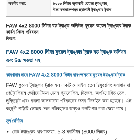
লক্ষণীয় করা:
৮০০০ লিটার জ্বালানী তেলের ট্যাঙ্কার
,
উচ্চ ক্ষমতাসম্পন্ন জ্বালানী ট্যাঙ্কার ট্রাক
কারখানা ভ্রমণ
FAW 4x2 8000 লিটার বড় ট্যাঙ্ক ভলিউম ফুয়েল অয়েল ট্যাঙ্কার ট্রাক
কার্বন স্টিল পরিবহন
মান নিয়ন্ত্রণ
বিবরণ:
FAW 4x2 8000 লিটার ফুয়েল ট্যাঙ্কার ট্রাক বড় ট্যাঙ্ক ভলিউম
আমাদের সাথে যোগাযোগ করুন
এবং উচ্চ ক্ষমতা সহ
কারখানার দামে FAW 4x2 8000 লিটার ধারণক্ষমতার ফুয়েল ট্যাঙ্কার ট্রাক
খবর
FAW ফুয়েল ট্যাঙ্কার ট্রাক হল একটি মোবাইল তেল রিফুয়েলিং সমাধান যা
পেট্রোলিয়াম ডেরিভেটিভস যেমন গ্যাসোলিন, ডিজেল, অপরিশোধিত তেল,
সব ক্ষেত্রেই
লুব্রিকেন্ট এবং কয়লা আলকাতরা পরিবহনের জন্য ডিজাইন করা হয়েছে। এই
বহুমুখী গাড়িটি ভোজ্য তেল পরিবহনের জন্যও কনফিগার করা যেতে পারে।
উদ্ধৃতির জন্য আবেদন
মূল বৈশিষ্ট্য
মোট ট্যাঙ্কের ধারণক্ষমতা: 5-8 ঘনমিটার (8000 লিটার)
ট্যাংক সেমি ট্রেলার