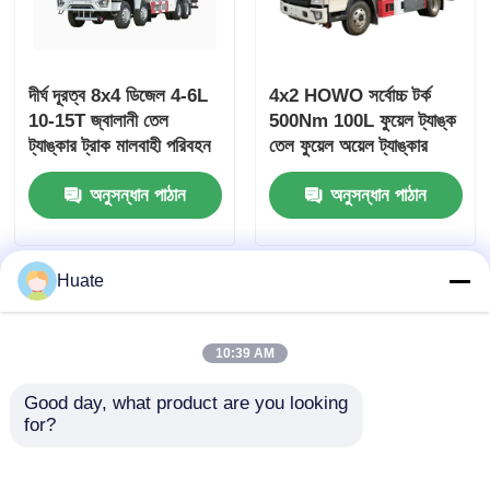
দীর্ঘ দূরত্ব 8x4 ডিজেল 4-6L
4x2 HOWO সর্বোচ্চ টর্ক
10-15T জ্বালানী তেল
500Nm 100L ফুয়েল ট্যাঙ্ক
ট্যাঙ্কার ট্রাক মালবাহী পরিবহন
তেল ফুয়েল অয়েল ট্যাঙ্কার
যানবাহন
ট্রাক পরিবহন যান
অনুসন্ধান পাঠান
অনুসন্ধান পাঠান
Huate
10:39 AM
Good day, what product are you looking 
for?
4x2 ডংফেং ছোট 150hp 5-
6000L 5-10T GVW 4X2