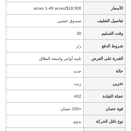
الأسعار
$18,900/acres 1-49 acres
تفاصيل التغليف
صندوق خشبي
وقت التسليم
30
شروط الدفع
ر/ر
القدرة على العرض
تلبية أوامر واسعة النطاق
حالة
جديد
تخزين
زيت
عجلة القيادة
4X2
قوة حصان
<150 حصان
نوع ناقل الحركة
يدوي