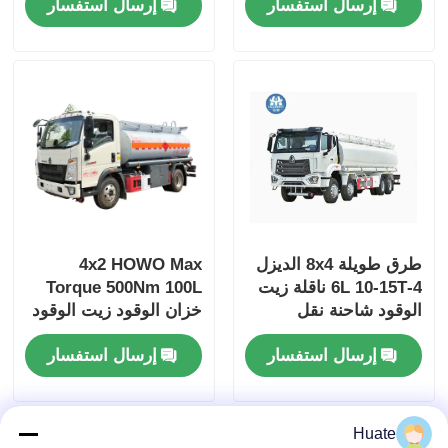
إرسال استفسار
إرسال استفسار
طن
طرق طويلة 8x4 الديزل
4x2 HOWO Max
4-6L 10-15T ناقلة زيت
Torque 500Nm 100L
الوقود شاحنة نقل
خزان الوقود زيت الوقود
البضائع
ناقل النفط شاحنة مركبة
إرسال استفسار
إرسال استفسار
نقل
Huate