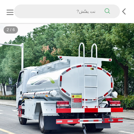
3
/
6