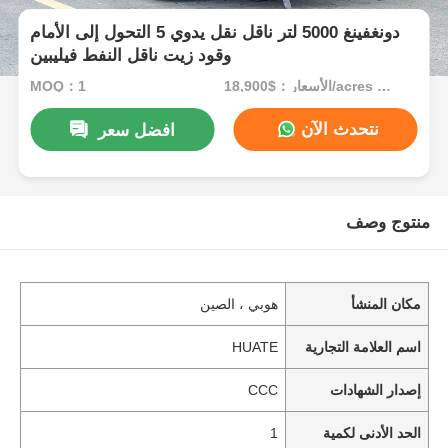
دونغفينغ 5000 لتر ناقل نقل يدوي 5 التحول إلى الأمام
وقود زيت ناقل النفط فيليبين
الأسعار：$18,900/acres 1-49 acres
MOQ：1
نتحدث الآن
افضل سعر
منتوج وصف
مكان المنشأ
هوبي ، الصين
اسم العلامة التجارية
HUATE
إصدار الشهادات
CCC
الحد الأدنى لكمية
1