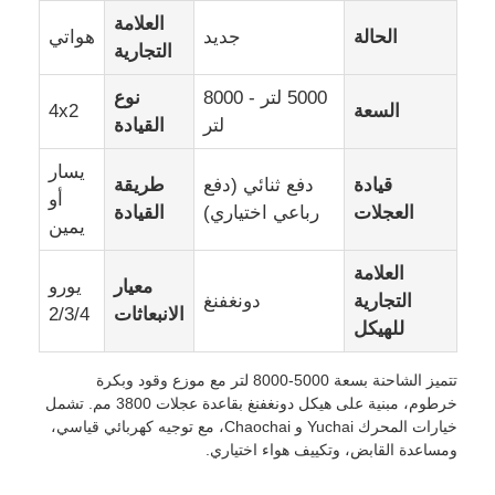
العلامة
الحالة
جديد
هواتي
التجارية
شاحنة شحن
5000 لتر - 8000
نوع
السعة
4x2
لتر
القيادة
يسار
قيادة
دفع ثنائي (دفع
طريقة
أو
العجلات
رباعي اختياري)
القيادة
يمين
العلامة
معيار
يورو
التجارية
دونغفنغ
الانبعاثات
2/3/4
للهيكل
تتميز الشاحنة بسعة 5000-8000 لتر مع موزع وقود وبكرة
خرطوم، مبنية على هيكل دونغفنغ بقاعدة عجلات 3800 مم. تشمل
خيارات المحرك Yuchai و Chaochai، مع توجيه كهربائي قياسي،
ومساعدة القابض، وتكييف هواء اختياري.