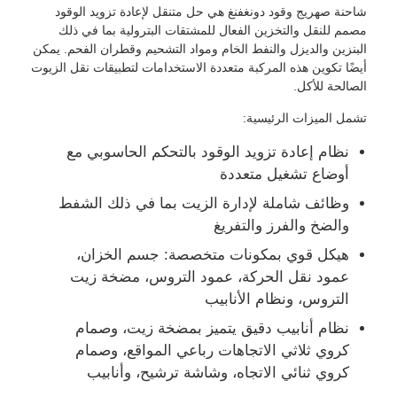
شاحنة صهريج وقود دونغفنغ هي حل متنقل لإعادة تزويد الوقود
مصمم للنقل والتخزين الفعال للمشتقات البترولية بما في ذلك
شاحنة ناقلة زيت الوقود
البنزين والديزل والنفط الخام ومواد التشحيم وقطران الفحم. يمكن
أيضًا تكوين هذه المركبة متعددة الاستخدامات لتطبيقات نقل الزيوت
الصالحة للأكل.
حاوية خزان ISO
تشمل الميزات الرئيسية:
نظام إعادة تزويد الوقود بالتحكم الحاسوبي مع
شاحنة تنظيف الصرف الصحي
أوضاع تشغيل متعددة
وظائف شاملة لإدارة الزيت بما في ذلك الشفط
مبردة صندوق شاحنة
والضخ والفرز والتفريغ
هيكل قوي بمكونات متخصصة: جسم الخزان،
شاحنة قمامة ذراع الزناد
عمود نقل الحركة، عمود التروس، مضخة زيت
التروس، ونظام الأنابيب
أجزاء مركبة خاصة
نظام أنابيب دقيق يتميز بمضخة زيت، وصمام
كروي ثلاثي الاتجاهات رباعي المواقع، وصمام
كروي ثنائي الاتجاه، وشاشة ترشيح، وأنابيب
دراجة ثلاثية العجلات كهربائية للنظافة