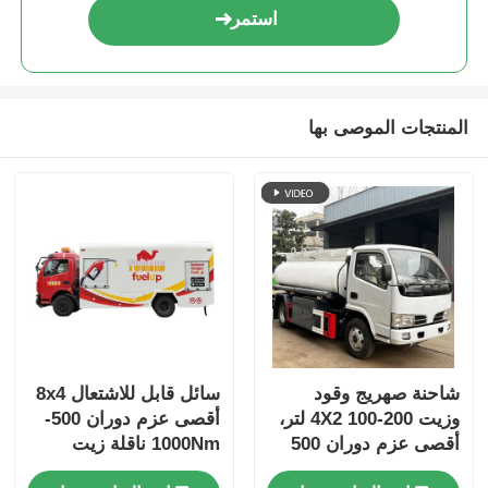
استمر
المنتجات الموصى بها
شاحنة صهريج وقود
سائل قابل للاشتعال 8x4
وزيت 4X2 100-200 لتر،
أقصى عزم دوران 500-
أقصى عزم دوران 500
1000Nm ناقلة زيت
نيوتن متر، 4-6 لتر، 5-10
الوقود شاحنة نقل مركبة