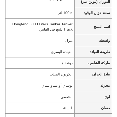
الدوران (نيوتن متر)
سعة خزان الوقود
≤ 100 لتر
Dongfeng 5000 Liters Tanker Tanker
اسم المنتج
Truck للبيع في الفلبين
واسطة
ديزل
طريقة القيادة
القيادة اليسرى
ماركة الشاسيه
دونغفنغ
مادة الخزان
الكربون الصلب
منزل
محرك
يوشاي أو تشاو تشاي
لون
مخصص
المنتجات
ضمان
1 سنة
حول بنا