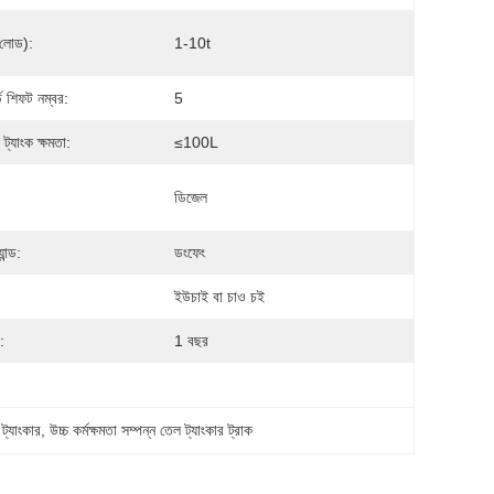
(লোড):
1-10t
্ড শিফট নম্বর:
5
 ট্যাংক ক্ষমতা:
≤100L
ডিজেল
যান্ড:
ডংফেং
ইউচাই বা চাও চই
ি:
1 বছর
ল ট্যাংকার
, 
উচ্চ কর্মক্ষমতা সম্পন্ন তেল ট্যাংকার ট্রাক