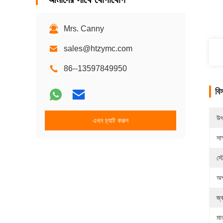
Mrs. Canny
sales@htzymc.com
86--13597849950
বি
উৎ
এখন চ্যাট করুন
সাক
স্
অশ
জ্
মা