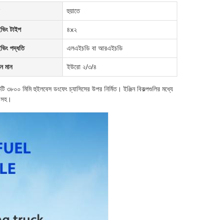
হুয়াতে
ইভিং টাইপ
৪x২
ইভিং পদ্ধতি
এলএইচডি বা আরএইচডি
মন মান
ইউরো ২/৩/৪
 ৩৮০০ মিমি হুইলবেস ডংফেং চ্যাসিসের উপর নির্মিত। ইঞ্জিন বিকল্পগুলির মধ্যে
িং সহ।