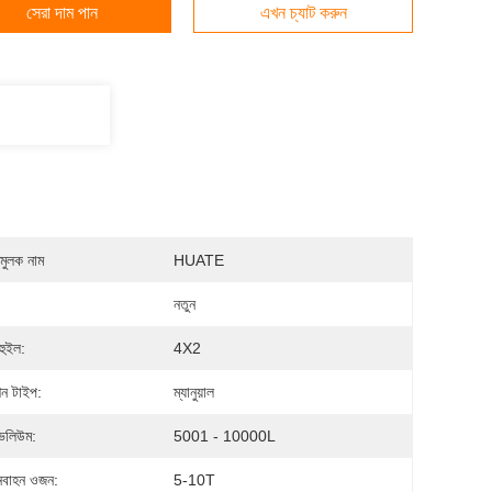
সেরা দাম পান
এখন চ্যাট করুন
মুলক নাম
HUATE
নতুন
হুইল:
4X2
িশন টাইপ:
ম্যানুয়াল
 ভলিউম:
5001 - 10000L
নবাহন ওজন:
5-10T