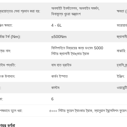
অনসাইট ইনস্টলেশন, অনলাইন সমর্থন, 
ক্রয়োত্তর সেবা প্রদান করা হয়:
ক্ষমতা 
বিনামূল্যে খুচরা যন্ত্রাংশ
জিন ক্ষমতা:
4 - 6L
ফরোয়ার
্বোচ্চ টর্ক (Nm):
≤500Nm
জ্বালানী
ফিলিপাইনে বিক্রয়ের জন্য ডংফেং 5000 
্যের নাম:
মাঝারি:
লিটার জ্বালানী ট্যাঙ্কার ট্রাক
রাইভ পদ্ধতি:
বাম হাত ড্রাইভ
চ্যাসি ব্র্
যাংক উপাদান:
কার্বন ইস্পাত
ইঞ্জিন:
:
কাস্টম
ওয়ারেন্ট
কা:
6
শেষভাবে তুলে ধরা:
৫০০০ লিটার ফুয়েল ট্যাংকার ট্রাক
, 
ম্যানুয়াল ট্রান্সমিশন ফুয়ে
যের বর্ণনা