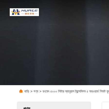
বাড়ি
>
পণ্য
>
ডংফেং ৫০০০ লিটার ম্যানুয়াল ট্রান্সমিশন ৫ ফরওয়ার্ড শিফট ফু
পণ্য