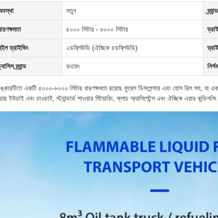
অবস্থা
নতুন
ব্র্যান্ড
ধারণক্ষমতা
৫০০০ লিটার - ৮০০০ লিটার
ড্রা
হুইল ড্রাইভিং
২ডব্লিউডি (ঐচ্ছিক ৪ডব্লিউডি)
ড্রা
্যাসিস ব্র্যান্ড
ডংফেং
নির্গ
যাঙ্কারটিতে একটি ৫০০০-৮০০০ লিটার ধারণক্ষমতা রয়েছে ফুয়েল ডিসপেন্সার এবং হোস রিল সহ, যা একটি
়েছে ইউচাই এবং চাওচাই, স্ট্যান্ডার্ড পাওয়ার স্টিয়ারিং, ক্লাচ অ্যাসিস্টেন্স এবং ঐচ্ছিক এয়ার কন্ডিশন