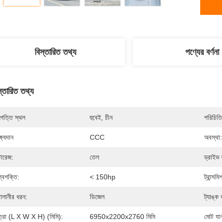
বিস্তারিত তথ্য
পণ্যের বর্ণনা
স্তারিত তথ্য
পত্তি স্থল
হুবেই, চীন
পরিচিতি
্ষ্যদান
CCC
অবস্থা:
টোরেজ:
তেল
ড্রাইভ 
্বশক্তি:
< 150hp
ট্রান্সম
বালানীর ধরন:
ডিজেল
ট্যাঙ্ক
ত্রা (L X W X H) (মিমি):
6950x2200x2760 মিমি
মোট যা