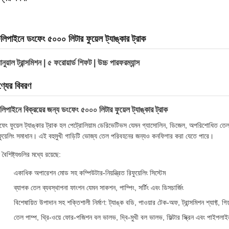
লিপাইনে ডংফেং ৫০০০ লিটার ফুয়েল ট্যাঙ্কার ট্রাক
যানুয়াল ট্রান্সমিশন | ৫ ফরোয়ার্ড শিফট | উচ্চ পারফরম্যান্স
্যের বিবরণ
লিপাইনে বিক্রয়ের জন্য ডংফেং ৫০০০ লিটার ফুয়েল ট্যাঙ্কার ট্রাক
ফেং ফুয়েল ট্যাঙ্কার ট্রাক হল পেট্রোলিয়াম ডেরিভেটিভস যেমন গ্যাসোলিন, ডিজেল, অপরিশোধিত তে
ফুয়েলিং সমাধান। এই বহুমুখী গাড়িটি ভোজ্য তেল পরিবহনের জন্যও কনফিগার করা যেতে পারে।
 বৈশিষ্ট্যগুলির মধ্যে রয়েছে:
একাধিক অপারেশন মোড সহ কম্পিউটার-নিয়ন্ত্রিত রিফুয়েলিং সিস্টেম
ব্যাপক তেল ব্যবস্থাপনা ফাংশন যেমন সাকশন, পাম্পিং, সর্টিং এবং ডিসচার্জিং
বিশেষায়িত উপাদান সহ শক্তিশালী নির্মাণ: ট্যাঙ্ক বডি, পাওয়ার টেক-অফ, ট্রান্সমিশন শ্যাফ্ট, গ
তেল পাম্প, থ্রি-ওয়ে ফোর-পজিশন বল ভালভ, দ্বি-মুখী বল ভালভ, ফিল্টার স্ক্রিন এবং পাইপলাইন