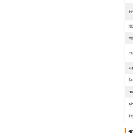
বি
ইঞ্
সর
পণ
ড্
ট্
রঙ
চা
বি
পণ্