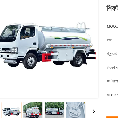
শিফট
MOQ.:
দাম:
স্ট্যান্ডার
বিতরণ স
অর্থ প্রদ
সরবরাহ ক