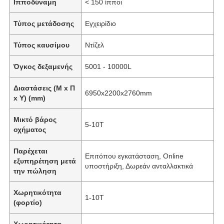
Ιπποδύναμη
< 150 ίπποι
Τύπος μετάδοσης
Εγχειρίδιο
Τύπος καυσίμου
Ντίζελ
Όγκος δεξαμενής
5001 - 10000L
Διαστάσεις (Μ x Π
6950x2200x2760mm
x Υ) (mm)
Μικτό βάρος
5-10T
οχήματος
Παρέχεται
Επιτόπου εγκατάσταση, Online
εξυπηρέτηση μετά
υποστήριξη, Δωρεάν ανταλλακτικά
την πώληση
Χωρητικότητα
1-10T
(φορτίο)
Χωρητικότητα