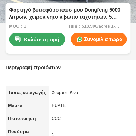
Φορτηγό βυτιοφόρο καυσίμου Dongfeng 5000
λίτρων, χειροκίνητο κιβώτιο ταχυτήτων, 5
εμπρός ταχύτητες, Φιλιππίνες
MOQ：1
Τιμή：$18,900/acres 1-49 acres
Συνομιλία τώρα
Καλύτερη τιμή
Περιγραφή προϊόντων
Τόπος καταγωγής
Χούμπεϊ, Κίνα
Μάρκα
HUATE
Πιστοποίηση
CCC
Ποσότητα
1