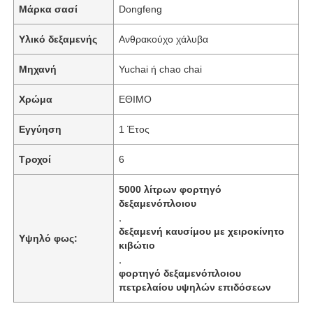
Μάρκα σασί
Dongfeng
Υλικό δεξαμενής
Ανθρακούχο χάλυβα
Γύρος εργοστασίων
Μηχανή
Yuchai ή chao chai
Ποιοτικός έλεγχος
Χρώμα
ΕΘΙΜΟ
επαφή
Εγγύηση
1 Έτος
Τροχοί
6
Νέα
5000 λίτρων φορτηγό
δεξαμενόπλοιου
Όλες οι περιπτώσεις
,
δεξαμενή καυσίμου με χειροκίνητο
Υψηλό φως:
κιβώτιο
,
Ζητήστε ένα απόσπασμα
φορτηγό δεξαμενόπλοιου
πετρελαίου υψηλών επιδόσεων
Τεχνικό οχήμα