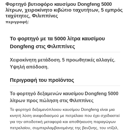
Φορτηγό βυτιοφόρο καυσίμου Dongfeng 5000
λίτρων, χειροκίνητο κιβώτιο ταχυτήτων, 5 εμπρός
Βυτιοφόρο καυσίμων
ταχύτητες, Φιλιππίνες
περιγραφή:
εμπορευματοκιβώτιο δεξαμενών του ISO
Το φορτηγό με τα 5000 λίτρα καυσίμου
Dongfeng στις Φιλιππίνες
Καθαριστικό φορτηγό αποχέτευσης
Χειροκίνητη μετάδοση. 5 προωθητικές αλλαγές.
Υψηλή απόδοση.
Φορτηγό ψυγείου
Περιγραφή του προϊόντος
Αμαξοφόρο σκουπιδιών
Το φορτηγό δεξαμενών καυσίμου Dongfeng 5000
λίτρων προς πώληση στις Φιλιππίνες
Ειδικά εξαρτήματα οχημάτων
Το φορτηγό δεξαμενόπλοιου καυσίμου Dongfeng είναι μια
κινητή λύση ανεφοδιασμού με πετρέλαιο που έχει σχεδιαστεί
για την αποδοτική μεταφορά και αποθήκευση παραγώγων
Υγιεινής Ηλεκτρικό Τρικυκλικό
πετρελαίου, συμπεριλαμβανομένης της βενζίνης, του ντίζελ,