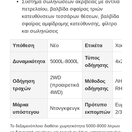
Σύστημα σωληνώσεων ακριβείας με αντλία
πετρελαίου, βαλβίδα σφαίρας τριών
κατευθύνσεων τεσσάρων θέσεων, βαλβίδα
σφαίρας αμφίδρομης κατεύθυνσης, φίλτρο
και σωληνώσεις
Υπόθεση
Νέο
Ετικέτα
Χουάτε
Τύπος
Δυναμικότητα
5000L-8000L
4x2
οδήγησης
2WD
Οδήγηση
Μέθοδος
ΛHD ή
(προαιρετικά
τροχών
οδήγησης
RHD
4WD)
Μάρκα
Πρότυπο
Ευρω
Ντονγκφενγκ
υπόστεγου
εκπομπών
2/3/4
Το δεξαμενόπλοιο διαθέτει χωρητικότητα 5000-8000 λίτρων
με διανεμητή καυσίμου και τροχιά σωλήνα, κατασκευασμένο