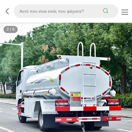
3
/
6