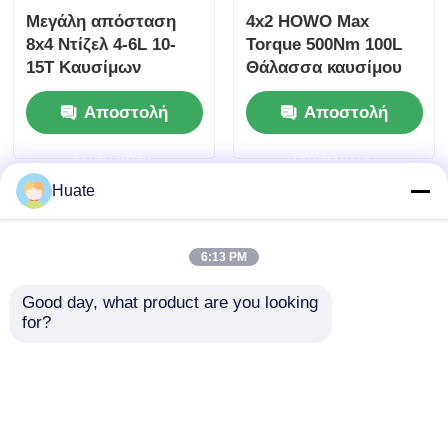
Μεγάλη απόσταση
4x2 HOWO Max
8x4 Ντίζελ 4-6L 10-
Torque 500Nm 100L
15T Καυσίμων
Θάλασσα καυσίμου
πετρελαίου Τάνκερ
Θάλασσα καυσίμου
Αποστολή
Αποστολή
φορτηγό Φορτηγό
Θάλασσα καυσίμου
μεταφοράς
Φορτηγό Μεταφορέα
ερώτησης
ερώτησης
εμπορευμάτων
Huate
6:13 PM
Good day, what product are you looking 
for?
4x2 Dongfeng Small
6000L 5-10T GVW 4X2
150hp 5-10T 4-6L Fuel
Βυτιοφόρο Οχήματος
Oil Tanker Truck
Μεταφοράς
Μεταφορικό Οχήμα
Καυσίμου από