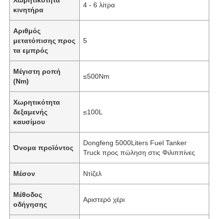
4 - 6 λίτρα
κινητήρα
Αριθμός
μετατόπισης προς
5
τα εμπρός
Μέγιστη ροπή
≤500Nm
(Nm)
Χωρητικότητα
δεξαμενής
≤100L
καυσίμου
Dongfeng 5000Liters Fuel Tanker
Όνομα προϊόντος
Truck προς πώληση στις Φιλιππίνες
Αρχική Σελίδα
Μέσον
Ντίζελ
Προϊόντα
Μέθοδος
Αριστερό χέρι
οδήγησης
Σχετικά με εμάς