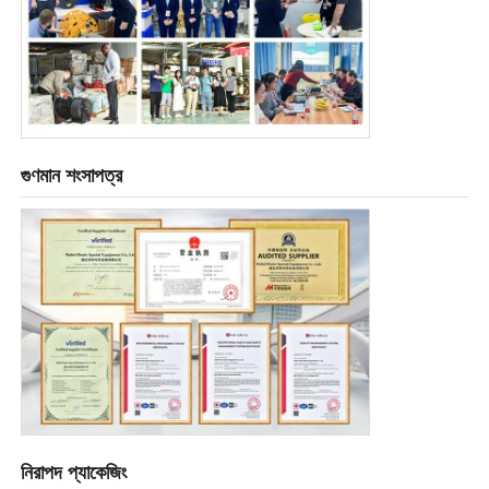
গুণমান শংসাপত্র
নিরাপদ প্যাকেজিং