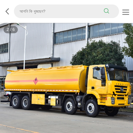
3
/
6