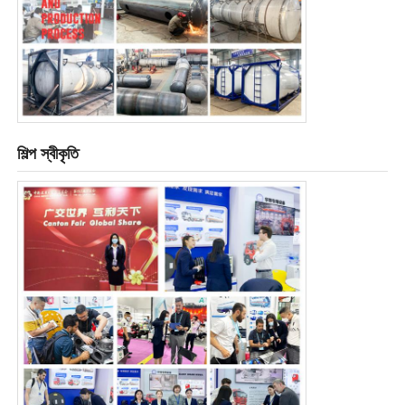
শিল্প স্বীকৃতি