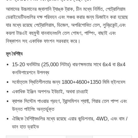
আমাদের উচ্চমানের জ্বালানি ট্যাঙ্ক ট্রাক, চীন মধ্যে নির্মিত, পেট্রোলিয়াম
জ্বালানী তেল ট্যাঙ্কার ট্রাক
ডেরাইভেটিভগুলির দক্ষ পরিবহন এবং সঞ্চয় করার জন্য ডিজাইন করা হয়েছে
যার মধ্যে রয়েছে পেট্রোলিয়াম, ডিজেল, অপরিশোধিত তেল, লুব্রিকেন্ট,এবং
কয়লা টারএই বহুমুখী যানবাহনগুলি তেল শোষণ, পাম্পিং, বাছাই এবং
আইএসও ট্যাঙ্ক কনটেইনার
নিষ্কাশন সহ একাধিক ফাংশন সরবরাহ করে।
মূল বৈশিষ্ট্য
স্যানিটেশন ক্লিনিং ট্রাক
15-20 ঘনমিটার (25,000 লিটার) ধারণক্ষমতার সাথে 6x4 বা 8x4
কনফিগারেশনে উপলব্ধ
রেফ্রিজারেটেড বক্স ট্রাক
সর্বোত্তম স্থিতিশীলতার জন্য 1800+4600+1350 মিমি হুইলবেস
একাধিক ইঞ্জিন অপশনঃ ইউচাই, অথবা চাওচাই
হুক আর্ম আবর্জনা ট্রাক
ব্যাপক সিস্টেম পাওয়ার গ্রহণ, ট্রান্সমিশন শ্যাফ্ট, গিয়ার তেল পাম্প এবং
উন্নত পাইপিং অন্তর্ভুক্ত
বিশেষ যানবাহনের যন্ত্রাংশ
ঐচ্ছিক বৈশিষ্ট্যগুলির মধ্যে রয়েছে এয়ার কন্ডিশনার, 4WD, এবং বাম /
ডান হাত ড্রাইভ
স্যানিটেশন ইলেকট্রিক ট্রাইসাইকেল