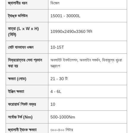
জ্বালানীর ধরন
ডিজেল
ট্যাঙ্ক ভলিউম
15001 - 30000L
মাত্রা (L x W x H)
10990x2490x3360 মিমি
(মিমি)
মোট যানবাহন ওজন
10-15T
বিক্রয়োত্তর সেবা প্রদান
অনসাইট ইনস্টলেশন, অনলাইন সমর্থন, বিনামূল্যে খুচরা
করা হয়
যন্ত্রাংশ
ক্ষমতা (লোড)
21 - 30 টি
ইঞ্জিন ক্ষমতা
4 - 6L
ফরোয়ার্ড শিফট নম্বর
10
সর্বোচ্চ টর্ক (Nm)
500-1000Nm
জ্বালানী ট্যাংক ক্ষমতা
৩০০-৪০০ লিটার