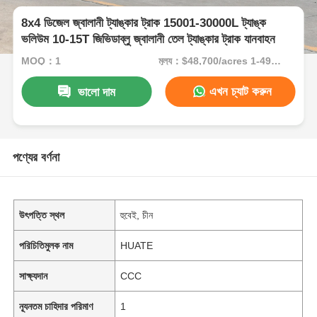
8x4 ডিজেল জ্বালানী ট্যাঙ্কার ট্রাক 15001-30000L ট্যাঙ্ক
ভলিউম 10-15T জিভিডাব্লু জ্বালানী তেল ট্যাঙ্কার ট্রাক যানবাহন
MOQ：1
মূল্য：$48,700/acres 1-49 acres
এখন চ্যাট করুন
ভালো দাম
পণ্যের বর্ণনা
উৎপত্তি স্থল
হুবেই, চীন
পরিচিতিমুলক নাম
HUATE
সাক্ষ্যদান
CCC
ন্যূনতম চাহিদার পরিমাণ
1