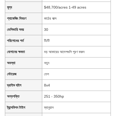
মূল্য
$48,700/acres 1-49 acres
প্যাকেজিং বিবরণ
কাঠের বাক্স
ডেলিভারি সময়
30
পরিশোধের শর্ত
টি/টি
যোগানের ক্ষমতা
বড় আকারের আদেশগুলি পূরণ করুন
অবস্থা
নতুন
স্টোরেজ
তেল
ড্রাইভ হুইল
8x4
অশ্বশক্তি
251 - 350hp
ট্রান্সমিশন টাইপ
ম্যানুয়াল