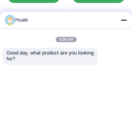
Huate
3:38 AM
Good day, what product are you looking 
for?
4x2 ডংফেং ছোট 150hp 5-
6000L 5-10T GVW 4X2
10T 4-6L জ্বালানী তেল
জ্বালানী তেল ট্যাঙ্কার ট্রাক
ট্যাঙ্কার ট্রাক পরিবহন যানবাহন
পরিবহন যানবাহন কার্বন ইস্পাত
GVW
বিল্ড
অনুসন্ধান পাঠান
অনুসন্ধান পাঠান
বাড়ি
আমাদের সম্পর্কে
আমাদের সাথে যোগাযোগ করুন
Desktop Site
সাইট ম্যাপ
গোপনীয়তা নীতি