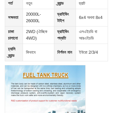
শর্ত
নতুন
ব্র্যান্ড
হুয়াট
কার্গো ট্রাক
20000L-
ড্রাইভিং
সক্ষমতা
6x4 অথবা 8x4
26000L
টাইপ
চাকা
2WD (ঐচ্ছিক
ড্রাইভিং
এলএইচডি বা
চালানো
4WD)
পদ্ধতি
আরএইচডি
চ্যাসি
কিভাবে
নির্গমন মান
ইউরো 2/3/4
ব্র্যান্ড