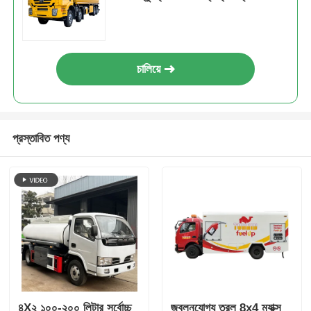
যানবাহন
চালিয়ে
প্রস্তাবিত পণ্য
৪X২ ১০০-২০০ লিটার সর্বোচ্চ
জ্বলনযোগ্য তরল 8x4 ম্যাক্স