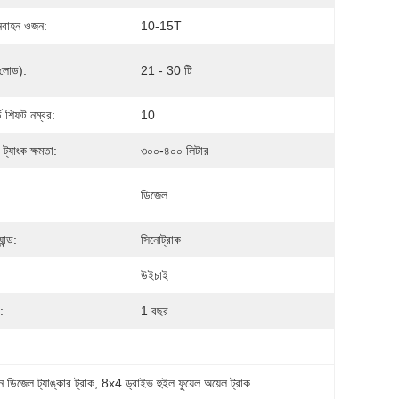
নবাহন ওজন:
10-15T
(লোড):
21 - 30 টি
্ড শিফট নম্বর:
10
 ট্যাংক ক্ষমতা:
৩০০-৪০০ লিটার
ডিজেল
যান্ড:
সিনোট্রাক
উইচাই
ি:
1 বছর
মিশন ডিজেল ট্যাঙ্কার ট্রাক
, 
8x4 ড্রাইভ হুইল ফুয়েল অয়েল ট্রাক