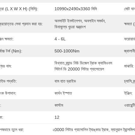
ত্রা (L X W X H) (মিমি):
10990x2490x3360 মিমি
মোট যা
অনসাইট ইনস্টলেশন, অনলাইন সমর্থন, 
ক্রয়োত্তর সেবা প্রদান করা হয়:
ক্ষমতা 
বিনামূল্যে খুচরা যন্ত্রাংশ
জিন ক্ষমতা:
4 - 6L
ফরোয়ার
্বোচ্চ টর্ক (Nm):
500-1000Nm
জ্বালানী
বিখ্যাত ব্র্যান্ড নিউ ডিজেল ট্রাক ক্যামিওনস 
্যের নাম:
মাঝারি:
সিটার্ন ডি 20000 লিটার গ্যাসোয়েল
রাইভ পদ্ধতি:
বাম হাত ড্রাইভ
চ্যাসি ব্র্
যাংক উপাদান:
কার্বন ইস্পাত
ইঞ্জিন:
:
কাস্টম
ওয়ারেন্ট
কা:
12
শেষভাবে তুলে ধরা:
২0000 লিটার গ্যাসোলিন ট্যাঙ্কার ট্রাক
, 
ম্যানুয়াল ট্রান্স