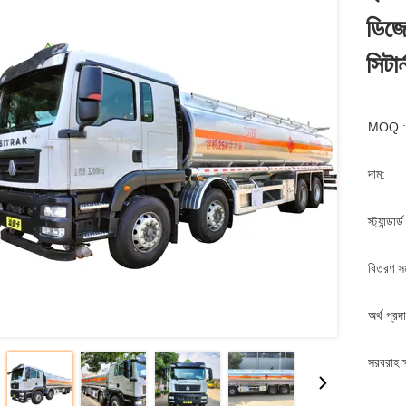
ডিজেল
সিটার্
MOQ.:
দাম:
স্ট্যান্ডার
বিতরণ স
অর্থ প্রদ
সরবরাহ ক