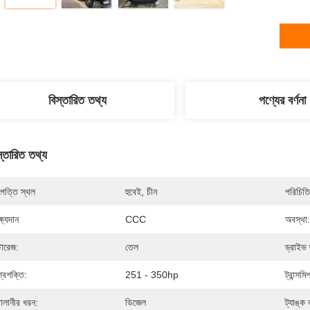
বিস্তারিত তথ্য
পণ্যের বর্ণনা
স্তারিত তথ্য
পত্তি স্থল
হুবেই, চীন
পরিচিতি
্ষ্যদান
CCC
অবস্থা:
টোরেজ:
তেল
ড্রাইভ 
্বশক্তি:
251 - 350hp
ট্রান্সম
বালানীর ধরন:
ডিজেল
ট্যাঙ্ক