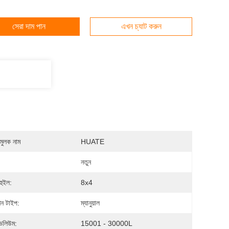
সেরা দাম পান
এখন চ্যাট করুন
মুলক নাম
HUATE
নতুন
হুইল:
8x4
িশন টাইপ:
ম্যানুয়াল
 ভলিউম:
15001 - 30000L