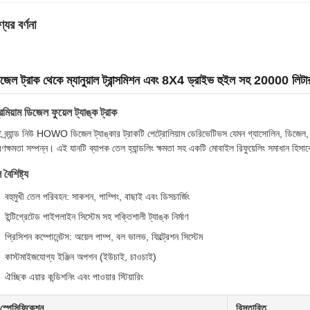
যের বর্ণনা
জেল ট্রাক থেকে ম্যানুয়াল ট্রান্সমিশন এবং 8X4 ড্রাইভ হুইল সহ 20000 লিটার 
রিমিয়াম ডিজেল ফুয়েল ট্যাঙ্ক ট্রাক
 ব্র্যান্ড নিউ HOWO ডিজেল ট্যাঙ্কার ট্রাকটি পেট্রোলিয়াম ডেরিভেটিভস যেমন গ্যাসোলিন, ডিজেল
রণক্ষমতা সম্পন্ন। এই যানটি ব্যাপক তেল হ্যান্ডলিং ক্ষমতা সহ একটি মোবাইল রিফুয়েলিং সমাধান হিস
 বৈশিষ্ট্য
বহুমুখী তেল পরিবহন: সাকশন, পাম্পিং, বাছাই এবং ডিসচার্জিং
ইন্টিগ্রেটেড পাইপলাইন সিস্টেম সহ শক্তিশালী ট্যাঙ্ক নির্মাণ
প্রিসিশন কম্পোনেন্টস: অয়েল পাম্প, বল ভালভ, ফিল্ট্রেশন সিস্টেম
কাস্টমাইজযোগ্য ইঞ্জিন অপশন (ইউচাই, চাওচাই)
ঐচ্ছিক এয়ার কন্ডিশনিং এবং পাওয়ার স্টিয়ারিং
স্পেসিফিকেশন
বিস্তারিত