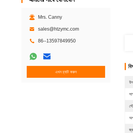
Mrs. Canny
sales@htzymc.com
86--13597849950
বি
এখন চ্যাট করুন
উৎ
সাক
স্
অশ
জ্