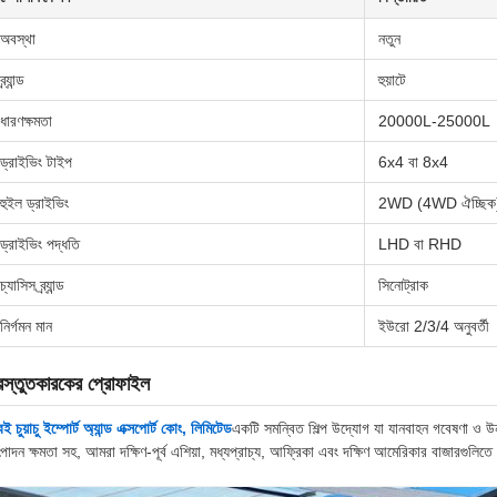
অবস্থা
নতুন
ব্র্যান্ড
হুয়াটে
ধারণক্ষমতা
20000L-25000L
ড্রাইভিং টাইপ
6x4 বা 8x4
হুইল ড্রাইভিং
2WD (4WD ঐচ্ছিক
ড্রাইভিং পদ্ধতি
LHD বা RHD
চ্যাসিস ব্র্যান্ড
সিনোট্রাক
নির্গমন মান
ইউরো 2/3/4 অনুবর্তী
রস্তুতকারকের প্রোফাইল
েই চুয়াচু ইম্পোর্ট অ্যান্ড এক্সপোর্ট কোং, লিমিটেড
একটি সমন্বিত শিল্প উদ্যোগ যা যানবাহন গবেষণা ও উন্নয
পাদন ক্ষমতা সহ, আমরা দক্ষিণ-পূর্ব এশিয়া, মধ্যপ্রাচ্য, আফ্রিকা এবং দক্ষিণ আমেরিকার বাজারগুলিত