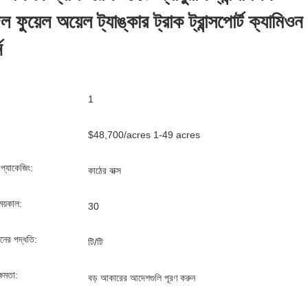
 ফুয়েল অয়েল ট্যাঙ্কার ট্রাক ট্রান্সপোর্ট ক্যামিওন
ন
1
$48,700/acres 1-49 acres
্ড প্যাকেজিং:
কাঠের বাক্স
ময়কাল:
30
ানের পদ্ধতি:
টি/টি
্ষমতা:
বড় আকারের আদেশগুলি পূরণ করুন