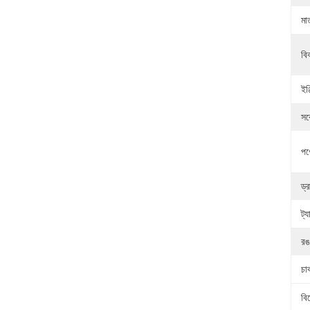
মা
বি
ইঞ্
সর
পণ
ড্
ট্
রঙ
চা
বি