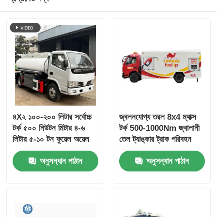
৪X২ ১০০-২০০ লিটার সর্বোচ্চ
জ্বলনযোগ্য তরল 8x4 ম্যাক্স
টর্ক ৫০০ নিউটন মিটার ৪-৬
টর্ক 500-1000Nm জ্বালানী
লিটার ৫-১০ টন ফুয়েল অয়েল
তেল ট্যাঙ্কার ট্রাক পরিবহন
ট্যাঙ্কার ট্রাক পরিবহন যান
যানবাহন
অনুসন্ধান পাঠান
অনুসন্ধান পাঠান