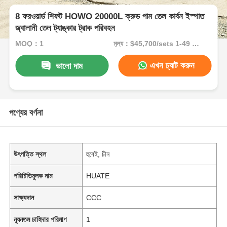
8 ফরওয়ার্ড শিফট HOWO 20000L ক্রুড পাম তেল কার্বন ইস্পাত
জ্বালানী তেল ট্যাঙ্কার ট্রাক পরিবহন
MOQ：1
মূল্য：$45,700/sets 1-49 sets
এখন চ্যাট করুন
ভালো দাম
পণ্যের বর্ণনা
উৎপত্তি স্থল
হুবেই, চীন
পরিচিতিমুলক নাম
HUATE
সাক্ষ্যদান
CCC
ন্যূনতম চাহিদার পরিমাণ
1