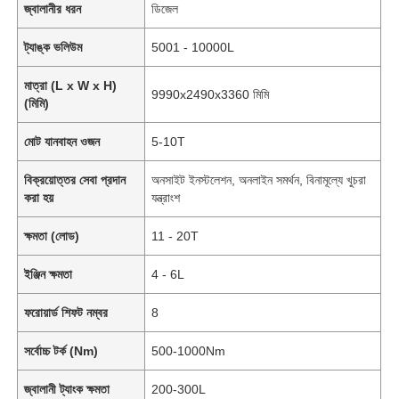
জ্বালানীর ধরন
ডিজেল
ট্যাঙ্ক ভলিউম
5001 - 10000L
মাত্রা (L x W x H)
9990x2490x3360 মিমি
(মিমি)
মোট যানবাহন ওজন
5-10T
বিক্রয়োত্তর সেবা প্রদান
অনসাইট ইনস্টলেশন, অনলাইন সমর্থন, বিনামূল্যে খুচরা
করা হয়
যন্ত্রাংশ
ক্ষমতা (লোড)
11 - 20T
ইঞ্জিন ক্ষমতা
4 - 6L
ফরোয়ার্ড শিফট নম্বর
8
সর্বোচ্চ টর্ক (Nm)
500-1000Nm
জ্বালানী ট্যাংক ক্ষমতা
200-300L