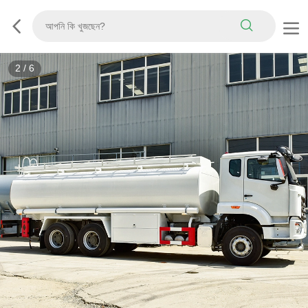
3
/
6