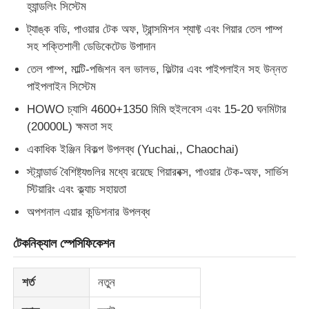
হ্যান্ডলিং সিস্টেম
ট্যাঙ্ক বডি, পাওয়ার টেক অফ, ট্রান্সমিশন শ্যাফ্ট এবং গিয়ার তেল পাম্প
জ্বালানী তেল ট্যাঙ্কার ট্রাক
সহ শক্তিশালী ডেডিকেটেড উপাদান
তেল পাম্প, মাল্টি-পজিশন বল ভালভ, ফিল্টার এবং পাইপলাইন সহ উন্নত
আইএসও ট্যাঙ্ক কনটেইনার
পাইপলাইন সিস্টেম
HOWO চ্যাসি 4600+1350 মিমি হুইলবেস এবং 15-20 ঘনমিটার
স্যানিটেশন ক্লিনিং ট্রাক
(20000L) ক্ষমতা সহ
একাধিক ইঞ্জিন বিকল্প উপলব্ধ (Yuchai,, Chaochai)
রেফ্রিজারেটেড বক্স ট্রাক
স্ট্যান্ডার্ড বৈশিষ্ট্যগুলির মধ্যে রয়েছে গিয়ারবক্স, পাওয়ার টেক-অফ, সার্ভিস
স্টিয়ারিং এবং ক্ল্যাচ সহায়তা
হুক আর্ম আবর্জনা ট্রাক
অপশনাল এয়ার কন্ডিশনার উপলব্ধ
টেকনিক্যাল স্পেসিফিকেশন
বিশেষ যানবাহনের যন্ত্রাংশ
শর্ত
নতুন
স্যানিটেশন ইলেকট্রিক ট্রাইসাইকেল