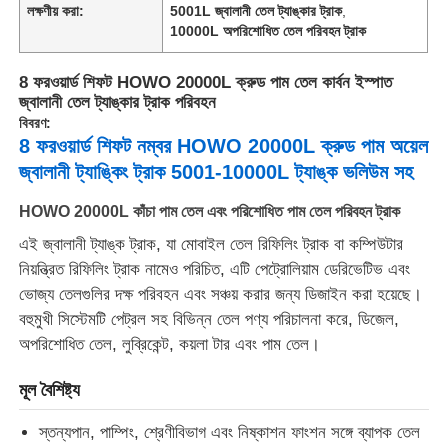
লক্ষণীয় করা:
5001L জ্বালানী তেল ট্যাঙ্কার ট্রাক
,
10000L অপরিশোধিত তেল পরিবহন ট্রাক
কারখানা ভ্রমণ
8 ফরওয়ার্ড শিফট HOWO 20000L ক্রুড পাম তেল কার্বন ইস্পাত
জ্বালানী তেল ট্যাঙ্কার ট্রাক পরিবহন
মান নিয়ন্ত্রণ
বিবরণ:
8 ফরওয়ার্ড শিফট নম্বর HOWO 20000L ক্রুড পাম অয়েল
জ্বালানী ট্যাঙ্কিং ট্রাক 5001-10000L ট্যাঙ্ক ভলিউম সহ
আমাদের সাথে যোগাযোগ করুন
HOWO 20000L কাঁচা পাম তেল এবং পরিশোধিত পাম তেল পরিবহন ট্রাক
এই জ্বালানী ট্যাঙ্ক ট্রাক, যা মোবাইল তেল রিফিলিং ট্রাক বা কম্পিউটার
খবর
নিয়ন্ত্রিত রিফিলিং ট্রাক নামেও পরিচিত, এটি পেট্রোলিয়াম ডেরিভেটিভ এবং
ভোজ্য তেলগুলির দক্ষ পরিবহন এবং সঞ্চয় করার জন্য ডিজাইন করা হয়েছে।
সব ক্ষেত্রেই
বহুমুখী সিস্টেমটি পেট্রল সহ বিভিন্ন তেল পণ্য পরিচালনা করে, ডিজেল,
অপরিশোধিত তেল, লুব্রিকেন্ট, কয়লা টার এবং পাম তেল।
উদ্ধৃতির জন্য আবেদন
মূল বৈশিষ্ট্য
স্তন্যপান, পাম্পিং, শ্রেণীবিভাগ এবং নিষ্কাশন ফাংশন সঙ্গে ব্যাপক তেল
ট্যাংক সেমি ট্রেলার