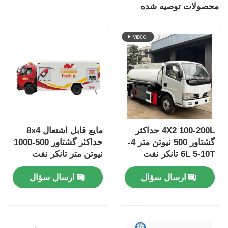
محصولات توصیه شده
4X2 100-200L حداکثر
مایع قابل اشتعال 8x4
گشتاور 500 نیوتن متر 4-
حداکثر گشتاور 500-1000
6L 5-10T تانکر نفت
نیوتن متر تانکر نفت
سوخت خودروی حمل و
سوخت خودرو کامیون
ارسال سؤال
ارسال سؤال
نقل
حمل و نقل