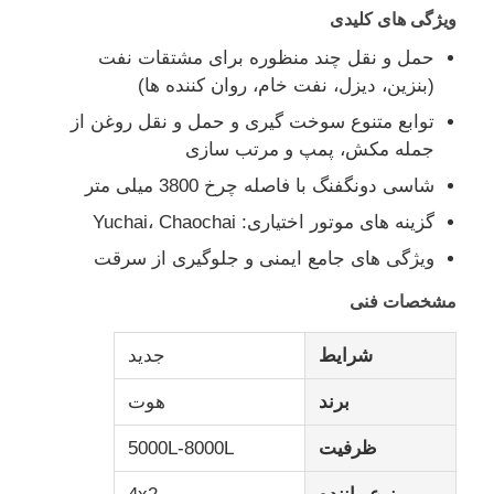
ویژگی های کلیدی
حمل و نقل چند منظوره برای مشتقات نفت
کامیون نفتکش سوخت
(بنزین، دیزل، نفت خام، روان کننده ها)
توابع متنوع سوخت گیری و حمل و نقل روغن از
کانتینر مخزن ISO
جمله مکش، پمپ و مرتب سازی
شاسی دونگفنگ با فاصله چرخ 3800 میلی متر
کامیون تمیز کردن بهداشت
گزینه های موتور اختیاری: Yuchai، Chaochai
ویژگی های جامع ایمنی و جلوگیری از سرقت
کامیون باکس یخچال دار
مشخصات فنی
کامیون زباله بازوی قلاب
شرایط
جدید
برند
هوت
قطعات ویژه خودرو
ظرفیت
5000L-8000L
بهداشت و درمان سه چرخ برقی