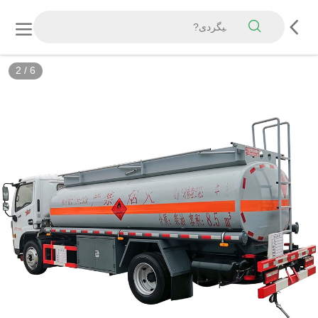
3
/
6