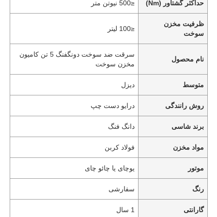
حداکثر گشتاور (Nm)
≤500 نیوتن متر
ظرفیت مخزن
≤100 لیتر
سوخت
سرقت ضد سوخت دونگفنگ 5 تن کامیون
نام محصول
مخزن سوخت
متوسط
دیزل
روش رانندگی
درایو دست چپ
برند شاسی
دانگ فنگ
مواد مخزن
فولاد کربن
خانه
موتور
یوچای یا چائو چای
محصولات
رنگ
سفارشی
گارانتی
1 سال
دربارهی ما