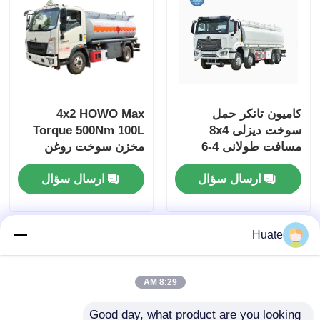
کامیون تانکر حمل
4x2 HOWO Max
سوخت دیزلی 8x4
Torque 500Nm 100L
مسافت طولانی 4-6
مخزن سوخت روغن
لیتری 10-15 تن حمل و
سوخت نفت مخزن
ارسال سؤال
ارسال سؤال
نقل بار
سوخت کامیون حمل و
نقل
Huate
8:29 AM
Good day, what product are you looking 