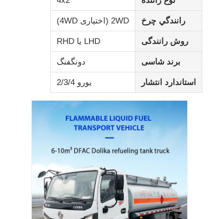
نوع راننده
4x2
رانندگي چرخ
2WD (اختیاری 4WD)
کامیون باربری
روش رانندگی
LHD یا RHD
برند شاسی
دونگفنگ
استاندارد انتشار
یورو 2/3/4