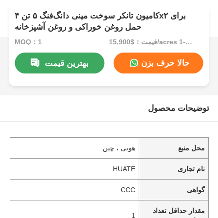
کامیون تانکر سوخت مینی دانگ‌فنگ ۵ تن ۴x۲ برای
حمل روغن خوراکی و روغن آشپزخانه
قیمت：$15,900/acres 1-49 acres
MOQ：1
حالا حرف بزن
بهترین قیمت
توضیحات محصول
محل منبع
هوبی ، چین
نام تجاری
HUATE
گواهی
CCC
مقدار حداقل تعداد
1