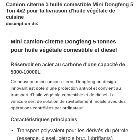
Camion-citerne à huile comestible Mini Dongfeng 5
Ton 4x2 pour la livraison d'huile végétale de
Camion-citerne à carburant
cuisine
description de:
conteneur de réservoir d'OIN
Mini camion-citerne Dongfeng 5 tonnes
pour huile végétale comestible et diesel
Camion de nettoyage des installations sanitaires
Réservoir en acier au carbone d'une capacité de
5000-10000L
Camion frigorifique
Ce nouveau mini camion-citerne Dongfeng au design
innovant est doté d'une protection antivol et convient au
transport d'huile végétale comestible et de diesel. Le
Camion à poubelles
véhicule sert de solution de ravitaillement mobile avec des
opérations contrôlées par ordinateur.
Pièces de véhicules spéciaux
Caractéristiques principales
Transport polyvalent pour les dérivés du pétrole
Tricycle électrique d'assainissement
(essence, diesel, pétrole brut, lubrifiants)