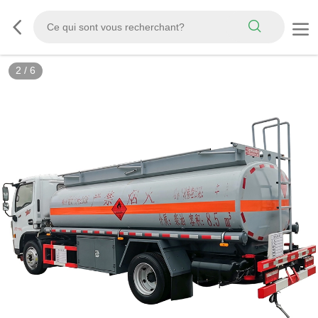
3
/
6