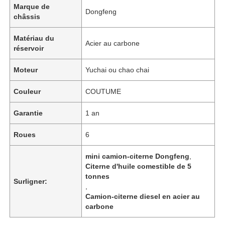
Marque de
Dongfeng
châssis
Visite d'usine
Matériau du
Acier au carbone
réservoir
Contrôle de la qualité
Moteur
Yuchai ou chao chai
Couleur
COUTUME
Contact
Garantie
1 an
nouvelles
Roues
6
Tous les cas
mini camion-citerne Dongfeng
,
Citerne d'huile comestible de 5
tonnes
Surligner:
,
Demande de soumission
Camion-citerne diesel en acier au
carbone
Semi-remorque réservoir