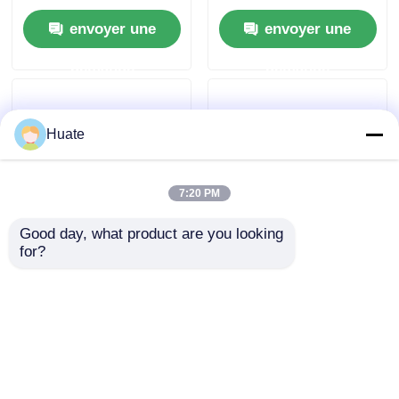
Camion Véhicule de
500Nm Réservoir de
envoyer une
envoyer une
transport de
carburant 100L
marchandises
demande
demande
Huate
7:20 PM
Good day, what product are you looking 
for?
Camion-citerne à
Camion-citerne de
carburant Dongfeng
transport de fioul
4x2 de petite taille
6000L 5-10T GVW
150 ch 5-10T 4-6L
4X2, construction en
envoyer une
envoyer une
Poids total
acier au carbone
demande
demande