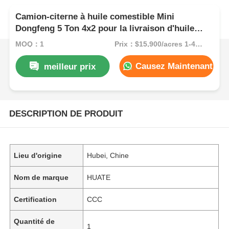
Camion-citerne à huile comestible Mini
Dongfeng 5 Ton 4x2 pour la livraison d'huile
végétale de cuisine
MOQ：1
Prix：$15,900/acres 1-49 acres
Causez Maintenant
meilleur prix
DESCRIPTION DE PRODUIT
Lieu d'origine
Hubei, Chine
Nom de marque
HUATE
Certification
CCC
Quantité de
1