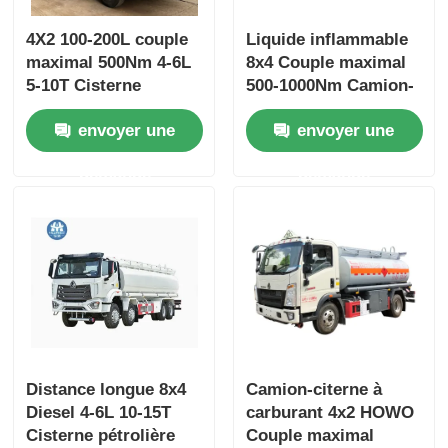
4X2 100-200L couple
Liquide inflammable
maximal 500Nm 4-6L
8x4 Couple maximal
5-10T Cisterne
500-1000Nm Camion-
pétrolière Camion
citerne de transport
envoyer une
envoyer une
Véhicule de transport
de fioul
demande
demande
Distance longue 8x4
Camion-citerne à
Diesel 4-6L 10-15T
carburant 4x2 HOWO
Cisterne pétrolière
Couple maximal