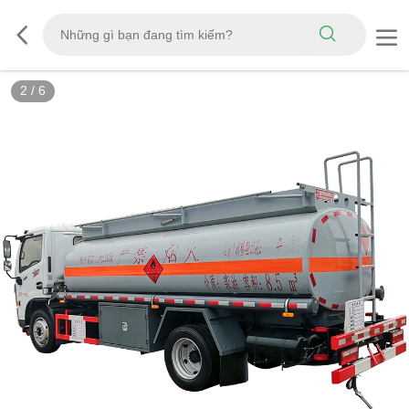
3
/
6