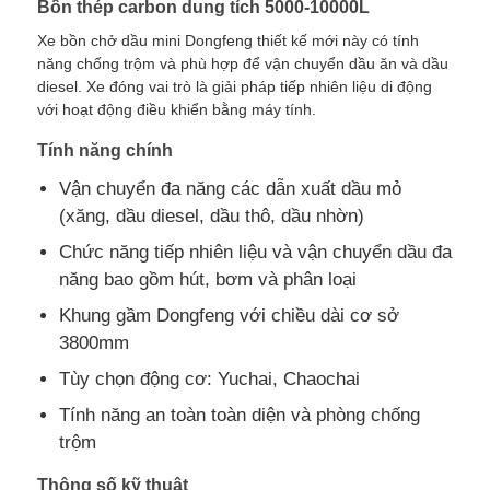
Bồn thép carbon dung tích 5000-10000L
Xe bồn chở dầu mini Dongfeng thiết kế mới này có tính
Xe chở dầu nhiên liệu
năng chống trộm và phù hợp để vận chuyển dầu ăn và dầu
diesel. Xe đóng vai trò là giải pháp tiếp nhiên liệu di động
với hoạt động điều khiển bằng máy tính.
ISO Tank Container
Tính năng chính
Vận chuyển đa năng các dẫn xuất dầu mỏ
Xe tải làm sạch vệ sinh
(xăng, dầu diesel, dầu thô, dầu nhờn)
Chức năng tiếp nhiên liệu và vận chuyển dầu đa
Thùng xe tải đông lạnh
năng bao gồm hút, bơm và phân loại
Khung gầm Dongfeng với chiều dài cơ sở
Hook ARM Rác xe tải
3800mm
Tùy chọn động cơ: Yuchai, Chaochai
Các bộ phận xe đặc biệt
Tính năng an toàn toàn diện và phòng chống
trộm
Chế độ vệ sinh xe ba bánh điện
Thông số kỹ thuật