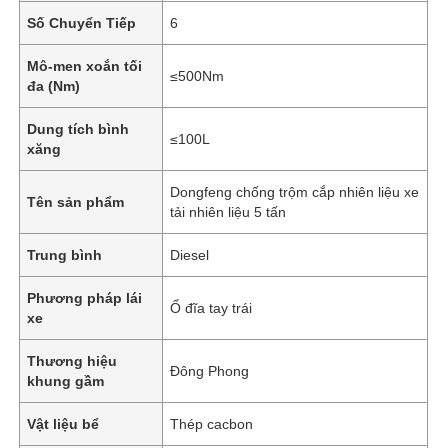
Số Chuyển Tiếp
6
Mô-men xoắn tối
≤500Nm
đa (Nm)
Dung tích bình
≤100L
xăng
Dongfeng chống trộm cắp nhiên liệu xe
Tên sản phẩm
tải nhiên liệu 5 tấn
Trung bình
Diesel
Phương pháp lái
Ổ đĩa tay trái
Nhà
xe
Thương hiệu
Đông Phong
Sản phẩm
khung gầm
Vật liệu bể
Thép cacbon
Về chúng tôi