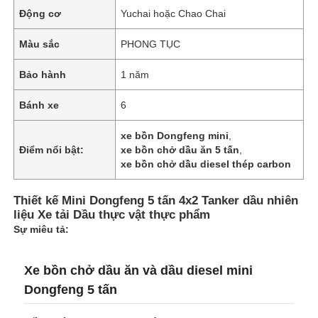
Động cơ
Yuchai hoặc Chao Chai
Tham quan nhà máy
Màu sắc
PHONG TỤC
Bảo hành
1 năm
Kiểm soát chất lượng
Bánh xe
6
Liên hệ chúng tôi
xe bồn Dongfeng mini
,
Điểm nổi bật:
xe bồn chở dầu ăn 5 tấn
,
xe bồn chở dầu diesel thép carbon
Tin tức
Thiết kế Mini Dongfeng 5 tấn 4x2 Tanker dầu nhiên
liệu Xe tải Dầu thực vật thực phẩm
Tất cả các trường hợp
Sự miêu tả:
Yêu cầu báo giá
Xe bồn chở dầu ăn và dầu diesel mini
Dongfeng 5 tấn
Trailer bán xe tăng