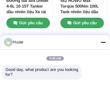
Đường dài 8x4 Diesel
4x2 HOWO Max
4-6L 10-15T Tanker
Torque 500Nm 100L
dầu nhiên liệu Xe tải
Tank nhiên liệu dầu
vận chuyển hàng hóa
nhiên liệu dầu thô
Gửi yêu cầu
Gửi yêu cầu
Tank xe tải xe vận
chuyển
Huate
4:49 AM
Good day, what product are you looking 
for?
4x2 Dongfeng nhỏ
6000L 5-10T GVW 4X2
150hp 5-10T 4-6L
Fuel Oil Tanker Truck
Tanker dầu nhiên liệu
Transportation
xe tải xe vận chuyển
Vehicle Carbon Steel
Gửi yêu cầu
Gửi yêu cầu
GVW
Xây dựng