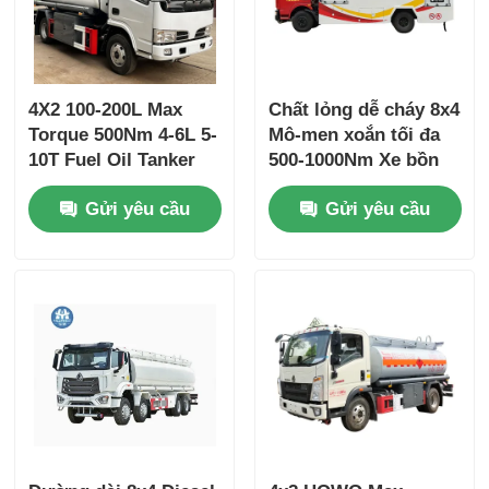
4X2 100-200L Max
Chất lỏng dễ cháy 8x4
Torque 500Nm 4-6L 5-
Mô-men xoắn tối đa
10T Fuel Oil Tanker
500-1000Nm Xe bồn
Truck Xe vận chuyển
chở dầu nhiên liệu
Gửi yêu cầu
Gửi yêu cầu