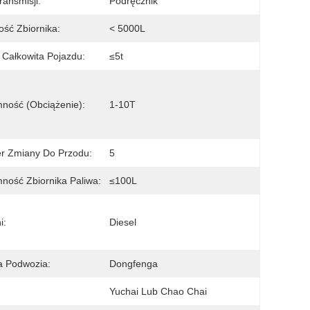
ransmisji:
Podręcznik
ość Zbiornika:
< 5000L
Całkowita Pojazdu:
≤5t
ność (obciążenie):
1-10T
r Zmiany Do Przodu:
5
ność Zbiornika Paliwa:
≤100L
i:
Diesel
a Podwozia:
Dongfenga
:
Yuchai Lub Chao Chai