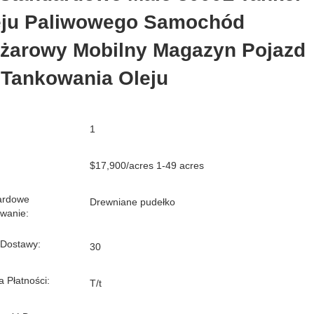
eju Paliwowego Samochód
ężarowy Mobilny Magazyn Pojazd
 Tankowania Oleju
1
$17,900/acres 1-49 acres
ardowe
Drewniane pudełko
wanie:
 Dostawy:
30
 Płatności:
T/t