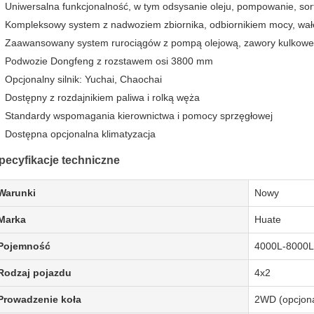
Uniwersalna funkcjonalność, w tym odsysanie oleju, pompowanie, sor
Kompleksowy system z nadwoziem zbiornika, odbiornikiem mocy, wał
Zaawansowany system rurociągów z pompą olejową, zawory kulkowe, f
Podwozie Dongfeng z rozstawem osi 3800 mm
Opcjonalny silnik: Yuchai, Chaochai
Dostępny z rozdajnikiem paliwa i rolką węża
Standardy wspomagania kierownictwa i pomocy sprzęgłowej
Dostępna opcjonalna klimatyzacja
pecyfikacje techniczne
Warunki
Nowy
Marka
Huate
Pojemność
4000L-8000L
Rodzaj pojazdu
4x2
Prowadzenie koła
2WD (opcjon