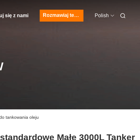
Rozmawiaj teraz.
j się z nami
Polish
W
o tankowania oleju
estandardowe Małe 3000L Tanker