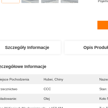
Pojem
Szczegóły Informacje
Opis Produ
zczegółowe Informacje
iejsce Pochodzenia
Hubei, Chiny
Nazw
rzecznictwo
CCC
Stan:
kładowanie:
Olej
Koło