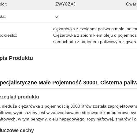
lor:
ZWYCZAJ
Gwara
ła:
6
ciężarówka z czołgami paliwa o małej poje
dkreślić:
Ciężarówka z zbiornikiem oleju o pojemnoś
samochodu z napędem paliwowym z gwara
pis Produktu
pecjalistyczne Małe Pojemność 3000L Cisterna pali
rzegląd produktu
a nieduża ciężarówka z pojemnością 3000 litrów została zaprojektowan
aftowej.wyposażony jest w zaawansowane sterowane komputerowo syst
aftowych, w tym benzyny, oleju napędowego, ropy naftowej, smarów i 
luczowe cechy