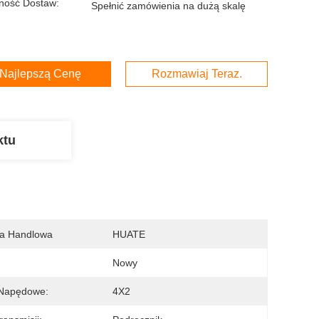
ność Dostaw:
Spełnić zamówienia na dużą skalę
Najlepszą Cenę
Rozmawiaj Teraz.
ktu
a Handlowa
HUATE
Nowy
 Napędowe:
4X2