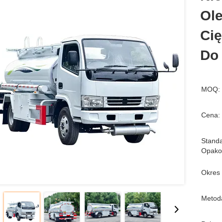
Ol
Ci
Do
MOQ:
Cena:
Stand
Opako
Okres
Metoda