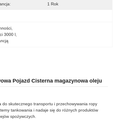
ncja:
1 Rok
mności
, 
ci 3000 l
, 
ncją
wowa Pojazd Cisterna magazynowa oleju
a do skutecznego transportu i przechowywania ropy
emy tankowania i nadaje się do różnych produktów
olejów spożywczych.