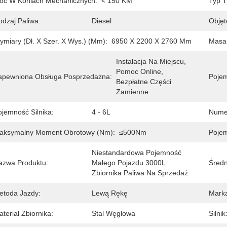
oc W Koniach Mechanicznych:
< 150 KM
Typ T
odzaj Paliwa:
Diesel
Objęt
ymiary (dł. X Szer. X Wys.) (mm):
6950 X 2200 X 2760 Mm
Masa 
Instalacja Na Miejscu, 
Pomoc Online, 
apewniona Obsługa Posprzedażna:
Pojem
Bezpłatne Części 
Zamienne
ojemność Silnika:
4 - 6L
Nume
aksymalny Moment Obrotowy (Nm):
≤500Nm
Pojem
Niestandardowa Pojemność 
azwa Produktu:
Małego Pojazdu 3000L 
Średn
Zbiornika Paliwa Na Sprzedaż
etoda Jazdy:
Lewą Rękę
Mark
teriał Zbiornika:
Stal Węglowa
Silnik