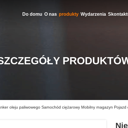
Do domu
O nas
produkty
Wydarzenia
Skontaktu
SZCZEGÓŁY PRODUKTÓ
nker oleju paliwowego Samochód ciężarowy Mobilny magazyn Pojazd d
Ni