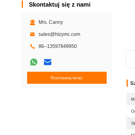
Skontaktuj się z nami
Mrs. Canny
sales@htzymc.com
86--13597849950
Rozmawiaj teraz.
S
M
O
S