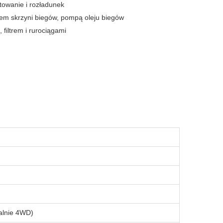
towanie i rozładunek
em skrzyni biegów, pompą oleju biegów
iltrem i rurociągami
alnie 4WD)