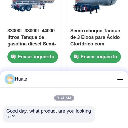
33000L 38000L 44000
Semirreboque Tanque
litros Tanque de
de 3 Eixos para Ácido
gasolina diesel Semi-
Clorídrico com
reboque
Revestimento de
Enviar inquérito
Enviar inquérito
Armazenamento de
Polietileno em Aço
transporte de
Carbono para
capacidade múltipla
Transporte de
Líquidos Químicos
Huate
7:41 AM
Good day, what product are you looking 
for?