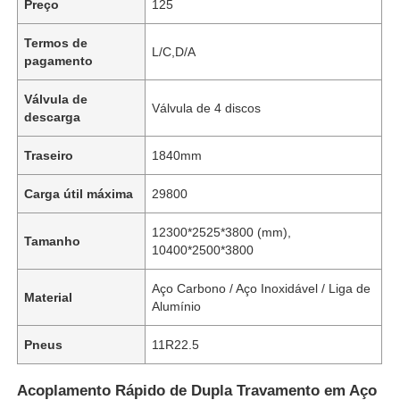
Preço
125
Termos de
L/C,D/A
pagamento
Válvula de
Válvula de 4 discos
descarga
Traseiro
1840mm
Carga útil máxima
29800
12300*2525*3800 (mm),
Tamanho
10400*2500*3800
Aço Carbono / Aço Inoxidável / Liga de
Material
Alumínio
Pneus
11R22.5
Acoplamento Rápido de Dupla Travamento em Aço