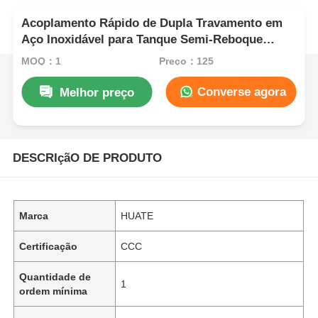
Acoplamento Rápido de Dupla Travamento em
Aço Inoxidável para Tanque Semi-Reboque
16bar Nominal
MOQ：1
Preço：125
Converse agora
Melhor preço
DESCRIçãO DE PRODUTO
Marca
HUATE
Certificação
CCC
Quantidade de
1
ordem mínima