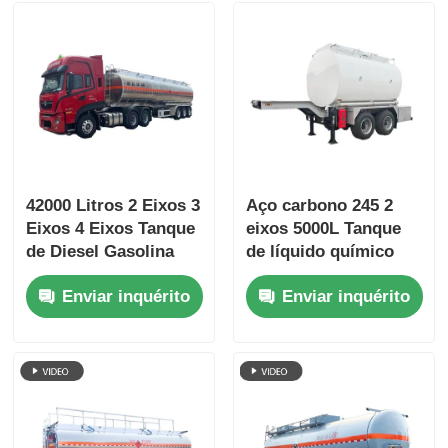
42000 Litros 2 Eixos 3
Aço carbono 245 2
Eixos 4 Eixos Tanque
eixos 5000L Tanque
de Diesel Gasolina
de líquido químico
Semirreboque Carga
Semi-reboque
Enviar inquérito
Enviar inquérito
Máxima Transporte
Reboque de
transporte de
combustível