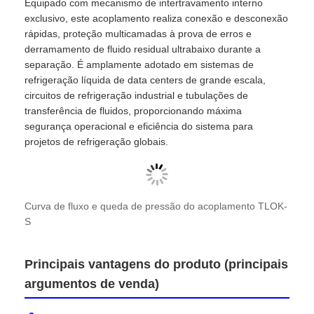
Equipado com mecanismo de intertravamento interno
exclusivo, este acoplamento realiza conexão e desconexão
rápidas, proteção multicamadas à prova de erros e
Fábrica
derramamento de fluido residual ultrabaixo durante a
separação. É amplamente adotado em sistemas de
refrigeração líquida de data centers de grande escala,
Controle de Qualidade
circuitos de refrigeração industrial e tubulações de
transferência de fluidos, proporcionando máxima
segurança operacional e eficiência do sistema para
Fale Conosco
projetos de refrigeração globais.
notícias
Curva de fluxo e queda de pressão do acoplamento TLOK-
Todos os casos
S
Pedir um orçamento
Principais vantagens do produto (principais
argumentos de venda)
Semi-reboque de tanque