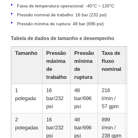
Faixa de temperatura operacional: -40°C ~ 120°C
Pressão nominal de trabalho: 16 bar (232 psi)
Pressão mínima de ruptura: 48 bar (696 psi)
Tabela de dados de tamanho e desempenho
Tamanho
Pressão
Pressão
Taxa de
De
máxima
mínima
fluxo
má
de
de
nominal
flu
trabalho
ruptura
1
16
48
216
2,8
polegada
bar/232
bar/696
l/min /
psi
psi
57 gpm
2
16
48
899
11,
polegadas
bar/232
bar/696
l/min /
psi
psi
238 gpm