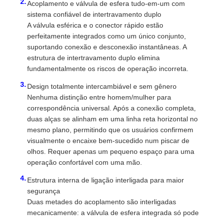
Acoplamento e válvula de esfera tudo-em-um com
sistema confiável de intertravamento duplo
A válvula esférica e o conector rápido estão
Caminhão-tanque de combustível
perfeitamente integrados como um único conjunto,
suportando conexão e desconexão instantâneas. A
recipiente do tanque do iso
estrutura de intertravamento duplo elimina
fundamentalmente os riscos de operação incorreta.
Design totalmente intercambiável e sem gênero
Caminhão de limpeza de saneamento
Nenhuma distinção entre homem/mulher para
correspondência universal. Após a conexão completa,
duas alças se alinham em uma linha reta horizontal no
Caminhão Frigorífico
mesmo plano, permitindo que os usuários confirmem
visualmente o encaixe bem-sucedido num piscar de
Caminhão de lixo de braço de gancho
olhos. Requer apenas um pequeno espaço para uma
operação confortável com uma mão.
Estrutura interna de ligação interligada para maior
Partes especiais de veículos
segurança
Duas metades do acoplamento são interligadas
mecanicamente: a válvula de esfera integrada só pode
Triciclo Elétrico de Saneamento