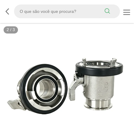
3
/
3