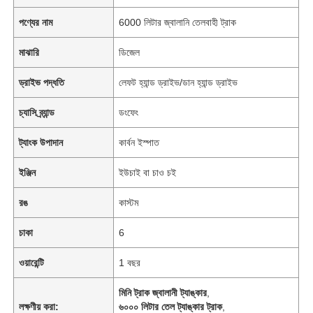
পণ্যের নাম
6000 লিটার জ্বালানি তেলবাহী ট্রাক
মাঝারি
ডিজেল
ড্রাইভ পদ্ধতি
লেফট হ্যান্ড ড্রাইভ/ডান হ্যান্ড ড্রাইভ
চ্যাসি ব্র্যান্ড
ডংফেং
ট্যাংক উপাদান
কার্বন ইস্পাত
ইঞ্জিন
ইউচাই বা চাও চই
রঙ
কাস্টম
বাড়ি
চাকা
6
ওয়ারেন্টি
1 বছর
পণ্য
মিনি ট্রাক জ্বালানী ট্যাঙ্কার
,
লক্ষণীয় করা:
৬০০০ লিটার তেল ট্যাঙ্কার ট্রাক
,
আমাদের সম্পর্কে