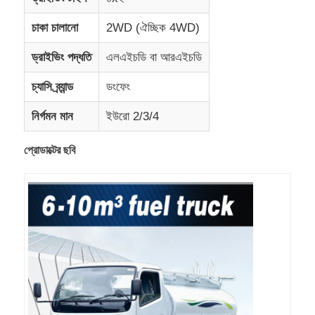
চাকা চালানো
2WD (ঐচ্ছিক 4WD)
কার্গো ট্রাক
ড্রাইভিং পদ্ধতি
এলএইচডি বা আরএইচডি
চ্যাসি ব্র্যান্ড
ডংফেং
নির্গমন মান
ইউরো 2/3/4
প্রোডাক্টের ছবি