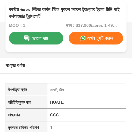
কাস্টম ৬০০০ লিটার কার্বন স্টিল ফুয়েল অয়েল ট্যাঙ্কার ট্রাক মিনি হাই
হর্সপাওয়ার ট্রান্সপোর্ট
MOQ：1
মূল্য：$17,900/acres 1-49 acres
এখন চ্যাট করুন
ভালো দাম
পণ্যের বর্ণনা
উৎপত্তি স্থল
হুবেই, চীন
পরিচিতিমুলক নাম
HUATE
সাক্ষ্যদান
CCC
ন্যূনতম চাহিদার পরিমাণ
1