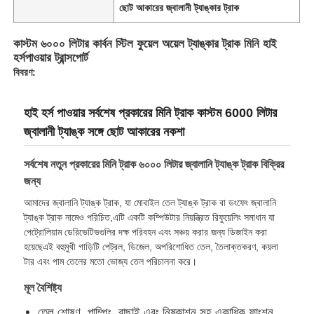
ছোট আকারের জ্বালানী ট্যাঙ্কার ট্রাক
কারখানা ভ্রমণ
কাস্টম ৬০০০ লিটার কার্বন স্টিল ফুয়েল অয়েল ট্যাঙ্কার ট্রাক মিনি হাই
হর্সপাওয়ার ট্রান্সপোর্ট
বিবরণ:
মান নিয়ন্ত্রণ
হাই হর্স পাওয়ার সর্বশেষ প্রকারের মিনি ট্রাক কাস্টম 6000 লিটার
আমাদের সাথে যোগাযোগ করুন
জ্বালানী ট্যাঙ্ক সঙ্গে ছোট আকারের নকশা
সর্বশেষ নতুন প্রকারের মিনি ট্রাক ৬০০০ লিটার জ্বালানি ট্যাঙ্ক ট্রাক বিক্রির
খবর
জন্য
আমাদের জ্বালানি ট্যাঙ্ক ট্রাক, যা মোবাইল তেল ট্যাঙ্ক ট্রাক বা ডংফেং জ্বালানি
ট্যাঙ্ক ট্রাক নামেও পরিচিত,এটি একটি কম্পিউটার নিয়ন্ত্রিত রিফুয়েলিং সমাধান যা
সব ক্ষেত্রেই
পেট্রোলিয়াম ডেরিভেটিভগুলির দক্ষ পরিবহন এবং সঞ্চয় করার জন্য ডিজাইন করা
হয়েছেএই বহুমুখী গাড়িটি পেট্রল, ডিজেল, অপরিশোধিত তেল, তৈলাক্তকরণ, কয়লা
টার এবং পাম তেলের মতো ভোজ্য তেল পরিচালনা করে।
উদ্ধৃতির জন্য আবেদন
মূল বৈশিষ্ট্য
ট্যাংক সেমি ট্রেলার
তেল শোষণ, পাম্পিং, বাছাই এবং নিষ্কাশন সহ একাধিক ফাংশন