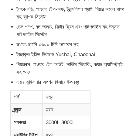
ট্যাংক বডি, পাওয়ার টেক-অফ, ট্রান্সমিশন শ্যাফ্ট, গিয়ার অয়েল পাম্প
জ্বালানী তেল ট্যাঙ্কার ট্রাক
সহ ব্যাপক সিস্টেম
তেল পাম্প, বল ভালভ, ফিল্টার স্ক্রিন এবং পাইপলাইন সহ উন্নত
পাইপলাইন সিস্টেম
আইএসও ট্যাঙ্ক কনটেইনার
ডংফেং চ্যাসি ৩৩০০ মিমি অক্সবেস সহ
ইচ্ছাকৃত ইঞ্জিন নির্বাচনঃ Yuchai, Chaochai
স্যানিটেশন ক্লিনিং ট্রাক
গিয়ারবক্স, পাওয়ার টেক-আউট, সার্ভিস স্টিয়ারিং, ক্ল্যাচ অ্যাসিস্ট্যান্ট
সহ আসে
রেফ্রিজারেটেড বক্স ট্রাক
এয়ার কন্ডিশনার অপশন হিসাবে উপলব্ধ
হুক আর্ম আবর্জনা ট্রাক
শর্ত
নতুন
ব্র্যান্ড
হুয়াট
বিশেষ যানবাহনের যন্ত্রাংশ
সক্ষমতা
3000L-8000L
স্যানিটেশন ইলেকট্রিক ট্রাইসাইকেল
ড্রাইভিং টাইপ
৪x২