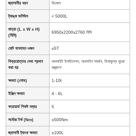
জ্বালানীর ধরন
ডিজেল
ট্যাঙ্ক ভলিউম
< 5000L
মাত্রা (L x W x H)
6950x2200x2760 মিমি
(মিমি)
মোট যানবাহন ওজন
≤5T
বিক্রয়োত্তর সেবা প্রদান
অনসাইট ইনস্টলেশন, অনলাইন সমর্থন, বিনামূল্যে খুচরা
করা হয়
যন্ত্রাংশ
ক্ষমতা (লোড)
1-10t
ইঞ্জিন ক্ষমতা
4 - 6L
ফরোয়ার্ড শিফট নম্বর
5
সর্বোচ্চ টর্ক (Nm)
≤500Nm
জ্বালানী ট্যাংক ক্ষমতা
≤100L