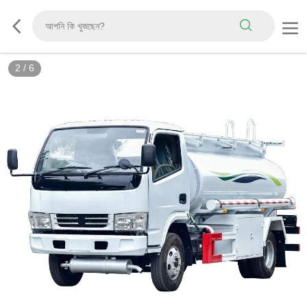
3
/
6